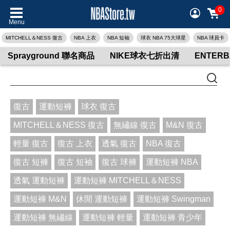
0
Menu
MITCHELL＆NESS 復古
NBA 上衣
NBA 短袖
球衣 NBA 75大球星
NBA 球員卡
Sprayground 聯名商品
NIKE球衣七折出清
ENTER
復古
運動短褲
球衣 復古
MITCHELL＆NESS 復古
無繡線 復古
M&N 復古
輕量 復古
復古 上衣
透氣 復古
NBA 復古
復古 短褲
復古 短袖
復古 球褲
運動短褲 NBA
透氣 運動短褲
運動短褲 MITCHELL＆NESS
運動短褲 M&N
休閒 運動短褲
運動短褲 Swingman
運動短褲 無繡線
運動短褲 輕量
運動短褲 青少年