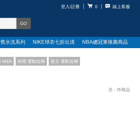
登入/註冊
線上客服
0
仿舊水洗系列
NIKE球衣七折出清
NBA總冠軍推薦商品
 M&N
休閒 運動短褲
復古 運動短褲
共
-
件商品