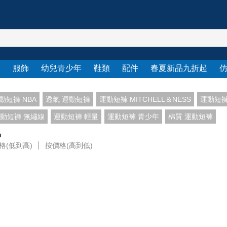
衣
服飾
幼兒青少年
鞋類
配件
春夏新品九折起
動短褲 NBA
透氣 運動短褲
運動短褲 MITCHELL＆NESS
運動短褲
動短褲 無繡線
運動短褲 輕量
運動短褲 青少年
棉質 運動短褲
品
格(低到高)
按價格(高到低)