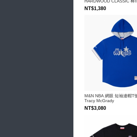
HARDWOOD CLASSIC 
NT$1,380
M&N NBA 網眼 短袖連帽T
Tracy McGrady
NT$3,080