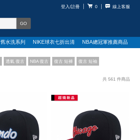
登入/註冊
線上客服
0
仿舊水洗系列
NIKE球衣七折出清
NBA總冠軍推薦商品
透氣 復古
NBA 復古
復古 短褲
復古 短袖
共
561
件商品