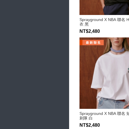
Sprayground X NBA 聯
衣 黑
NT$2,480
Sprayground X NBA 聯
刺隊 白
NT$2,480