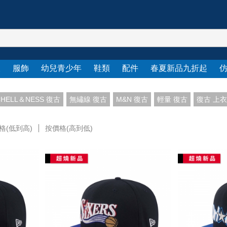
衣
服飾
幼兒青少年
鞋類
配件
春夏新品九折起
CHELL＆NESS 復古
無繡線 復古
M&N 復古
輕量 復古
復古 上衣
格(低到高)
按價格(高到低)