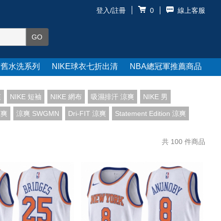
登入/註冊
線上客服
0
仿舊水洗系列
NIKE球衣七折出清
NBA總冠軍推薦商品
爽
NIKE 短袖
NIKE 網布
吸濕排汗 涼爽
NIKE 男
 涼爽
涼爽 SWGMN
Dri-FIT 涼爽
Statement Edition 涼爽
共
100
件商品