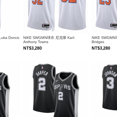
ka Doncic
NIKE SWGMN球衣 尼克隊 Karl-
NIKE SWGMN
Anthony Towns
Bridges
NT$3,280
NT$3,280