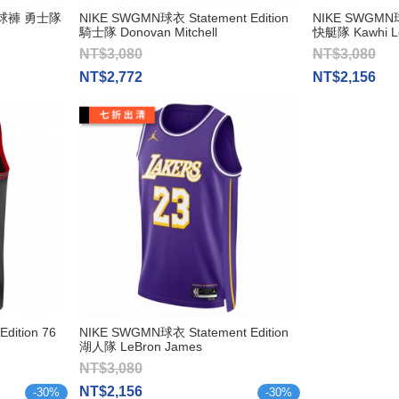
6" 球褲 勇士隊
NIKE SWGMN球衣 Statement Edition
NIKE SWGMN球衣
騎士隊 Donovan Mitchell
快艇隊 Kawhi L
NT$3,080
NT$3,080
NT$2,772
NT$2,156
dition 76
NIKE SWGMN球衣 Statement Edition
湖人隊 LeBron James
NT$3,080
NT$2,156
-
30
%
-
30
%