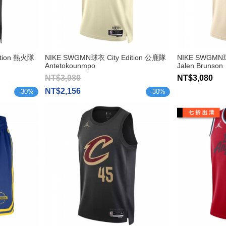
ition 熱火隊
NIKE SWGMN球衣 City Edition 公鹿隊
NIKE SWGMN球
Antetokounmpo
Jalen Brunson
NT$3,080
NT$3,080
NT$2,156
-
30
%
-
30
%