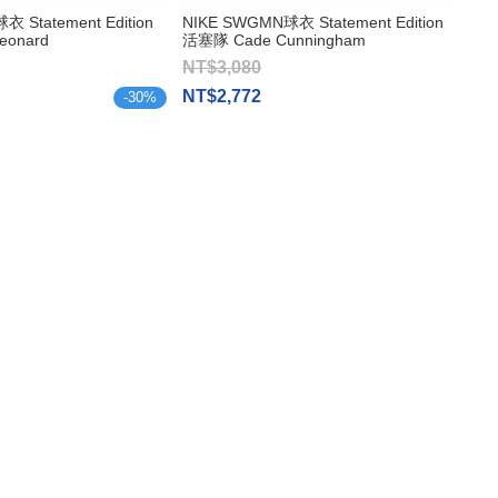
 Statement Edition
NIKE SWGMN球衣 Statement Edition
eonard
活塞隊 Cade Cunningham
NT$3,080
NT$2,772
-
30
%