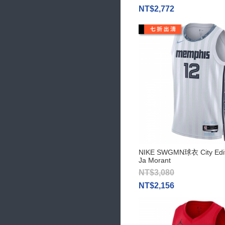
NT$2,772
NIKE SWGMN球衣 City Ed
Ja Morant
NT$3,080
NT$2,156