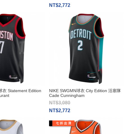
NT$2,772
 Statement Edition
NIKE SWGMN球衣 City Edition 活塞隊
rant
Cade Cunningham
NT$3,080
NT$2,772