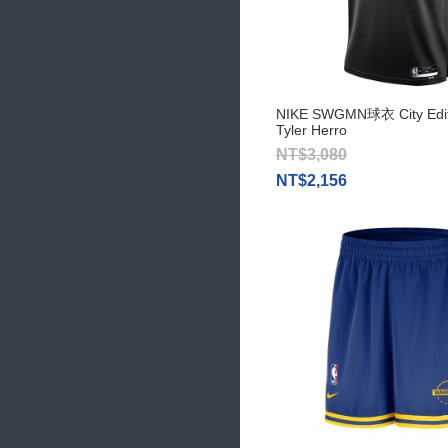
NIKE SWGMN球衣 City Ed
Tyler Herro
NT$3,080
NT$2,156