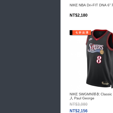
NIKE NBA Dri-FIT DNA 
NT$2,180
NIKE SWGMN球衣 Classic E
人 Paul George
NT$3,080
NT$2,156