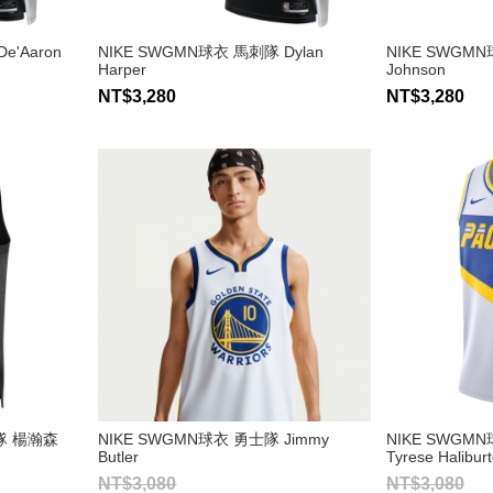
e'Aaron
NIKE SWGMN球衣 馬刺隊 Dylan
NIKE SWGMN
Harper
Johnson
NT$3,280
NT$3,280
隊 楊瀚森
NIKE SWGMN球衣 勇士隊 Jimmy
NIKE SWGMN球
Butler
Tyrese Halibur
NT$3,080
NT$3,080