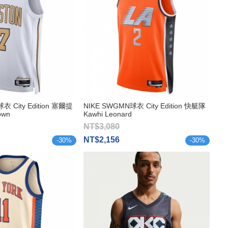
衣 City Edition 塞爾提
NIKE SWGMN球衣 City Edition 快艇隊
own
Kawhi Leonard
NT$3,080
NT$2,156
-
30
%
-
30
%