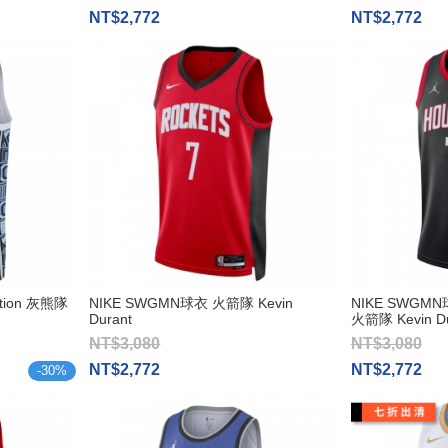
NT$2,772
NT$2,772
ition 灰熊隊
NIKE SWGMN球衣 火箭隊 Kevin
NIKE SWGMN球衣
Durant
火箭隊 Kevin Du
NT$3,080
NT$3,080
NT$2,772
NT$2,772
-
30
%