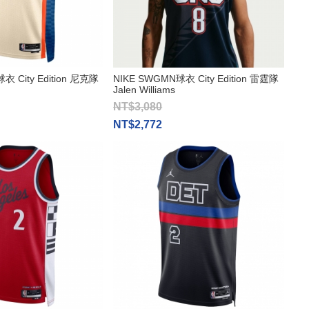
衣 City Edition 尼克隊
NIKE SWGMN球衣 City Edition 雷霆隊
Jalen Williams
NT$3,080
NT$2,772