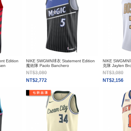
t Edition
NIKE SWGMN球衣 Statement Edition
NIKE SWGMN球
en
魔術隊 Paolo Banchero
克隊 Jaylen Br
NT$3,080
NT$3,080
NT$2,772
NT$2,156