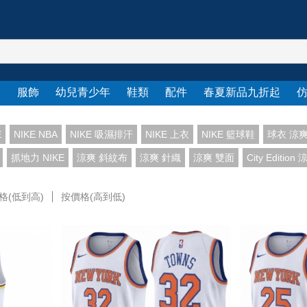
衣
服飾
幼兒青少年
鞋類
配件
春夏新品九折起
E
NIKE NBA
NIKE 吸濕排汗
NIKE 上衣
NIKE 籃球鞋
球衣 涼
抓地力 NIKE
涼爽 斜紋布
涼爽 針織
涼爽 雙面
City Edition
格(低到高)
按價格(高到低)