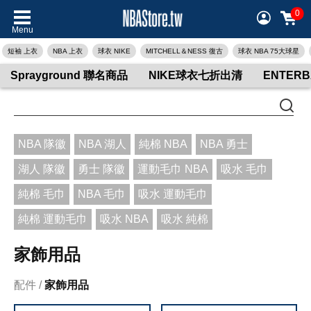
0
Menu
短袖 上衣
NBA 上衣
球衣 NIKE
MITCHELL＆NESS 復古
球衣 NBA 75大球星
Sprayground 聯名商品
NIKE球衣七折出清
ENTER
NBA 隊徽
NBA 湖人
純棉 NBA
NBA 勇士
湖人 隊徽
勇士 隊徽
運動毛巾 NBA
吸水 毛巾
純棉 毛巾
NBA 毛巾
吸水 運動毛巾
純棉 運動毛巾
吸水 NBA
吸水 純棉
家飾用品
配件
家飾用品