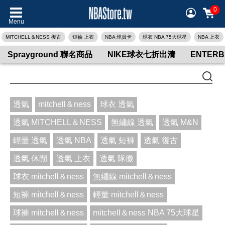
0
Menu
MITCHELL＆NESS 復古
短袖 上衣
NBA 球員卡
球衣 NBA 75大球星
NBA 上衣
Sprayground 聯名商品
NIKE球衣七折出清
ENTER
透氣
mitchell＆ness
球衣 透氣
透氣 MITCHELL＆NESS
無繡線 透氣
透氣 M&N
輕量 透氣
透氣 NBA
透氣 短褲
透氣 復古
透氣 休閒
透氣 上衣
透氣 隊徽
球衣 mitchell＆ness
無繡線 mitchell＆ness
短褲 mitchell＆ness
輕量 mitchell＆ness
球褲 mitchell＆ness
mitchell＆ness NBA 75大球星