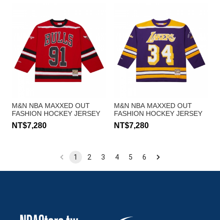
M&N NBA MAXXED OUT
M&N NBA MAXXED OUT
FASHION HOCKEY JERSEY
FASHION HOCKEY JERSEY
冰球衣 長袖上衣 公牛隊 #91
冰球衣 長袖上衣 湖人隊 #34
NT$7,280
NT$7,280
Dennis Rodman
Shaquille Oneal
1
2
3
4
5
6