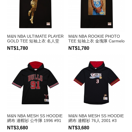
M&N NBA ULTIMATE PLAYER
M&N NBA ROOKIE PHOTO
GOLD TEE 短袖上衣 名人堂
TEE 短袖上衣 金塊隊 Carmelo
金塊隊 Carmelo Anthony
Anthony
NT$1,780
NT$1,780
M&N NBA MESH SS HOODIE
M&N NBA MESH SS HOODIE
網布 連帽衫 公牛隊 1996 #91
網布 連帽衫 76人 2001 #3
Dennis Rodman
Allen Iverson
NT$3,680
NT$3,680