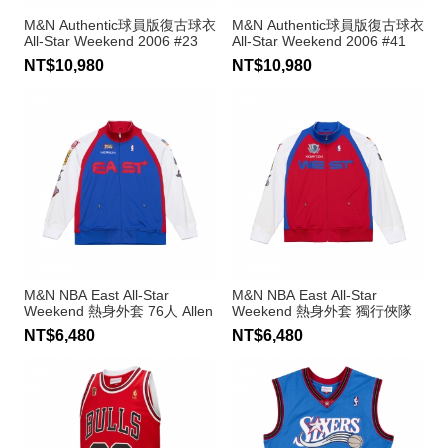
M&N Authentic球員版復古球衣
M&N Authentic球員版復古球衣
All-Star Weekend 2006 #23
All-Star Weekend 2006 #41
LeBron James
Dirk Nowitzki
NT$10,980
NT$10,980
M&N NBA East All-Star
M&N NBA East All-Star
Weekend 熱身外套 76人 Allen
Weekend 熱身外套 獨行俠隊
Iverson
Dirk Nowitzki
NT$6,480
NT$6,480