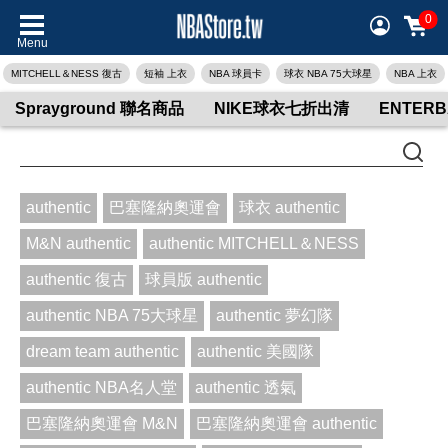
0
Menu
MITCHELL＆NESS 復古
短袖 上衣
NBA 球員卡
球衣 NBA 75大球星
NBA 上衣
Sprayground 聯名商品
NIKE球衣七折出清
ENTER
authentic
巴塞隆納奧運會
球衣 authentic
M&N authentic
authentic MITCHELL＆NESS
authentic 復古
球員版 authentic
authentic NBA 75大球星
authentic 夢幻隊
dream team authentic
authentic 美國隊
authentic NBA名人堂
authentic 透氣
巴塞隆納奧運會 M&N
巴塞隆納奧運會 authentic