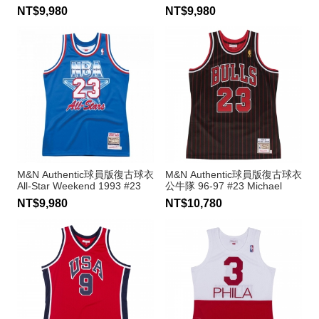
Pippen
Jordan
NT$9,980
NT$9,980
M&N Authentic球員版復古球衣
M&N Authentic球員版復古球衣
All-Star Weekend 1993 #23
公牛隊 96-97 #23 Michael
Michael Jordan
Jordan
NT$9,980
NT$10,780