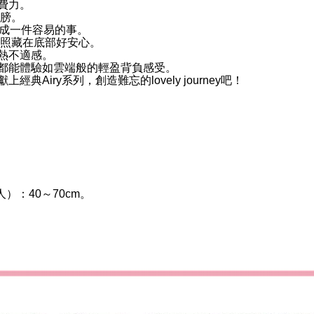
費力。
肩膀。
變成一件容易的事。
護照藏在底部好安心。
熱不適感。
都能體驗如雲端般的輕盈背負感受。
Airy系列，創造難忘的lovely journey吧！
）：40～70cm。