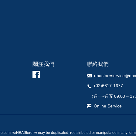
關注我們
聯絡我們
nbastoreservice@nba
(02)6617-1677
（週一~週五 09:00 – 17
Online Service
re.com.tw/NBAStore.tw may be duplicated, redistributed or manipulated in any form