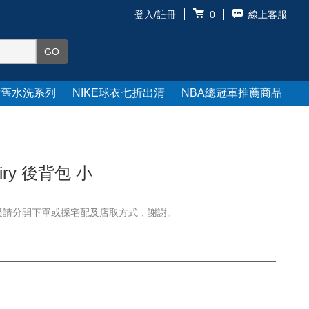
登入/註冊
線上客服
0
仿舊水洗系列
NIKE球衣七折出清
NBA總冠軍推薦商品
 Airy 後背包 小
過請分開下單或採宅配及店取方式，謝謝。