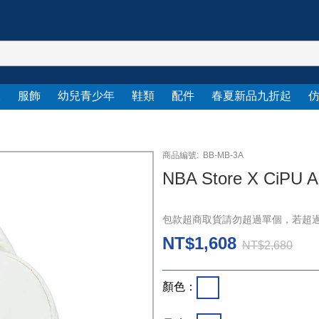
衣
服飾
幼兒青少年
鞋類
配件
春夏新品九折起
商品編號:
BB-MB-3A
NBA Store X CiPU
包款超商取貨請勿超過單個，若超
NT$1,608
NT$2,680
顏色：