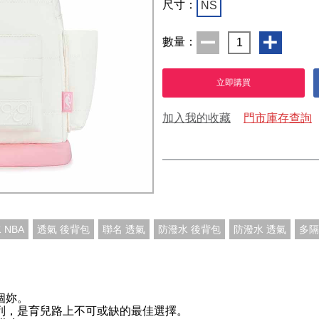
尺寸：
NS
數量：
1
立即購買
加入我的收藏
門市庫存查詢
 NBA
透氣 後背包
聯名 透氣
防潑水 後背包
防潑水 透氣
多隔
個妳。
系列，是育兒路上不可或缺的最佳選擇。