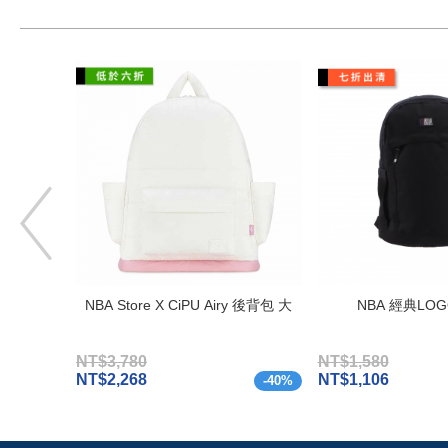
NBA Store X CiPU Airy 後背包 大
NBA 經典LO
NT$3,780
NT$1,580
NT$2,268
NT$1,106
-
40
%