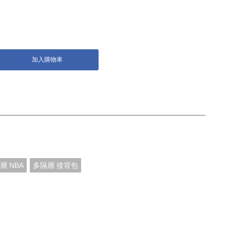
加入購物車
層 NBA
多隔層 後背包