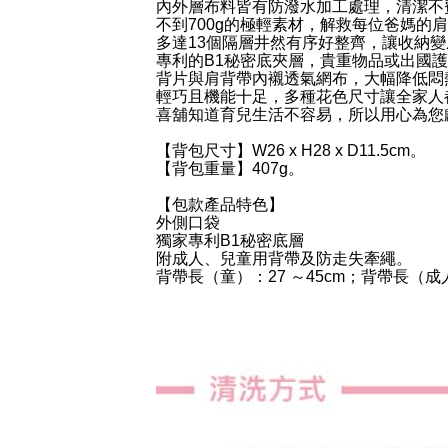
內外層布料皆有防潑水加工處理，清潔不
不到700g的極輕素材，解救每位爸媽的
多達13個隔層井然有序好整齊，讓收納
專利的B1秘密底夾層，貴重物品或出國
背片與肩背帶內襯透氣網布，大幅降低悶
輕巧且機能十足，多種花色尺寸讓全家人
喜舖知道育兒生活不容易，所以用心為您獻上經典
【背包尺寸】W26 x H28 x D11.5cm。
【背包重量】407g。
【包款產品特色】
外側口袋
獨家專利B1秘密底層
附成人、兒童用背帶及防走失牽繩。
背帶長（童）：27 ～45cm；背帶長（成人