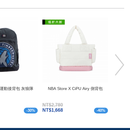
徽 運動後背包 灰狼隊
NBA Store X CiPU Airy 側背包
Herschel
NT$2,780
NT$2,8
NT$1,668
NT$1,7
-
30
%
-
40
%