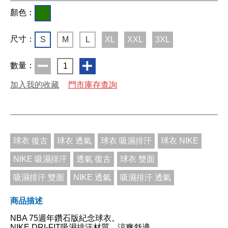
顏色：
尺寸：
S
M
L
XL
XXL
3XL
數量：
1
加入我的收藏
門市庫存查詢
球衣 復古
球衣 透氣
球衣 吸濕排汗
球衣 NIKE
NIKE 吸濕排汗
透氣 復古
球衣 雙面
吸濕排汗 雙面
NIKE 透氣
吸濕排汗 透氣
商品描述
NBA 75週年鑽石版紀念球衣。
NIKE DRI‐FIT吸濕排汗材質，涼爽舒適。