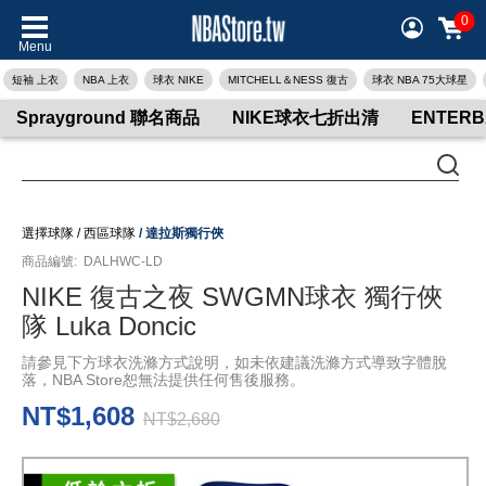
0
Menu
短袖 上衣
NBA 上衣
球衣 NIKE
MITCHELL＆NESS 復古
球衣 NBA 75大球星
Sprayground 聯名商品
NIKE球衣七折出清
ENTER
選擇球隊
/
西區球隊
/
達拉斯獨行俠
商品編號:
DALHWC-LD
NIKE 復古之夜 SWGMN球衣 獨行俠
隊 Luka Doncic
請參見下方球衣洗滌方式說明，如未依建議洗滌方式導致字體脫
落，NBA Store恕無法提供任何售後服務。
NT$1,608
NT$2,680