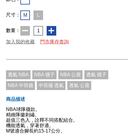
尺寸：
M
L
數量：
1
加入我的收藏
門市庫存查詢
透氣 NBA
NBA 襪子
NBA 公鹿
透氣 襪子
NBA 中筒襪
中筒襪 透氣
透氣 公鹿
商品描述
NBA球隊襪款。
精緻隊徽刺繡。
超值三色入，詮釋不同搭配組合。
機能透氣，穿著舒適。
M號適合腳長約15-17公分。