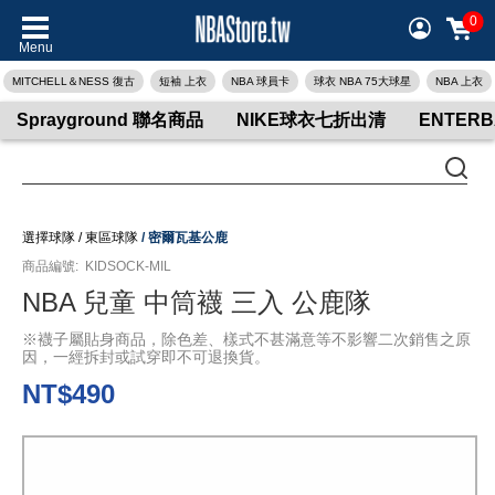
0
Menu
MITCHELL＆NESS 復古
短袖 上衣
NBA 球員卡
球衣 NBA 75大球星
NBA 上衣
Sprayground 聯名商品
NIKE球衣七折出清
ENTER
選擇球隊
/
東區球隊
/
密爾瓦基公鹿
商品編號:
KIDSOCK-MIL
NBA 兒童 中筒襪 三入 公鹿隊
※襪子屬貼身商品，除色差、樣式不甚滿意等不影響二次銷售之原
因，一經拆封或試穿即不可退換貨。
NT$490