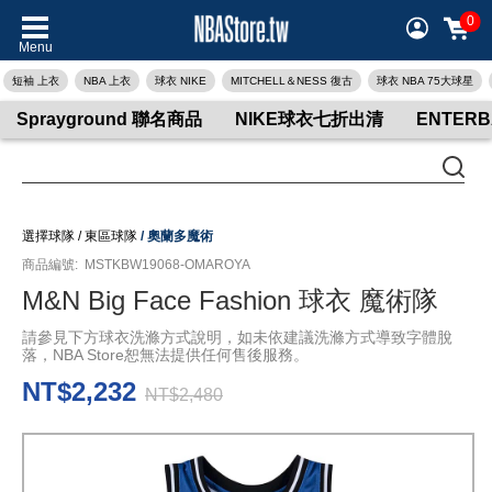
0
Menu
短袖 上衣
NBA 上衣
球衣 NIKE
MITCHELL＆NESS 復古
球衣 NBA 75大球星
Sprayground 聯名商品
NIKE球衣七折出清
ENTER
選擇球隊
/
東區球隊
/
奧蘭多魔術
商品編號:
MSTKBW19068-OMAROYA
M&N Big Face Fashion 球衣 魔術隊
請參見下方球衣洗滌方式說明，如未依建議洗滌方式導致字體脫
落，NBA Store恕無法提供任何售後服務。
NT$2,232
NT$2,480