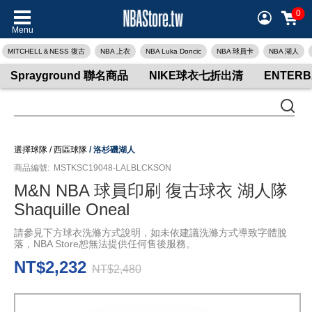
0
Menu
MITCHELL＆NESS 復古
NBA 上衣
NBA Luka Doncic
NBA 球員卡
NBA 湖人
Sprayground 聯名商品
NIKE球衣七折出清
ENTER
選擇球隊
/
西區球隊
/
洛杉磯湖人
商品編號:
MSTKSC19048-LALBLCKSON
M&N NBA 球員印刷 復古球衣 湖人隊
Shaquille Oneal
請參見下方球衣洗滌方式說明，如未依建議洗滌方式導致字體脫
落，NBA Store恕無法提供任何售後服務。
NT$2,232
NT$2,480