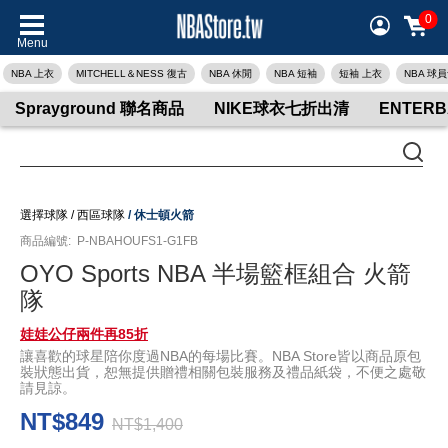
0
Menu
NBA 上衣
MITCHELL＆NESS 復古
NBA 休閒
NBA 短袖
短袖 上衣
NBA 球
Sprayground 聯名商品
NIKE球衣七折出清
ENTER
選擇球隊
/
西區球隊
/
休士頓火箭
商品編號:
P-NBAHOUFS1-G1FB
OYO Sports NBA 半場籃框組合 火箭
隊
娃娃公仔兩件再85折
讓喜歡的球星陪你度過NBA的每場比賽。NBA Store皆以商品原包
裝狀態出貨，恕無提供贈禮相關包裝服務及禮品紙袋，不便之處敬
請見諒。
NT$849
NT$1,400