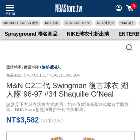
0
Menu
MITCHELL＆NESS 復古
NBA 上衣
NBA Luka Doncic
NBA 球員卡
NBA 湖人
Sprayground 聯名商品
NIKE球衣七折出清
ENTER
選擇球隊
/
西區球隊
/
洛杉磯湖人
商品編號:
SMJYGS18177-LALLTGD96SON
M&N G2二代 Swingman 復古球衣 湖
人隊 96-97 #34 Shaquille O'Neal
請參見下方球衣洗滌方式說明，如未依建議洗滌方式導致字體脫
落，NBA Store恕無法提供任何售後服務。
NT$3,582
NT$3,980