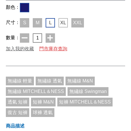
顏色：
尺寸：
S
M
L
XL
XXL
數量：
1
加入我的收藏
門市庫存查詢
無繡線 輕量
無繡線 透氣
無繡線 M&N
無繡線 MITCHELL＆NESS
無繡線 Swingman
透氣 短褲
短褲 M&N
短褲 MITCHELL＆NESS
復古 短褲
球褲 透氣
商品描述