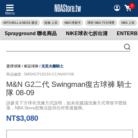
0
Menu
MITCHELL＆NESS 復古
短袖 上衣
NBA 球員卡
球衣 NBA 75大球星
NBA 上衣
Sprayground 聯名商品
NIKE球衣七折出清
ENTER
選擇球隊
/
東區球隊
/
克里夫蘭騎士
商品編號:
SMSHCP19233-CCANAVY08
M&N G2二代 Swingman復古球褲 騎士
隊 08-09
請參見下方球衣洗滌方式說明，如未依建議洗滌方式導致字體脫
落，NBA Store恕無法提供任何售後服務。
NT$3,080