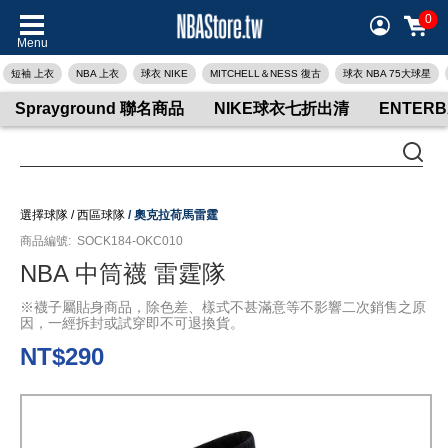
0
Menu
短袖 上衣
NBA 上衣
球衣 NIKE
MITCHELL＆NESS 復古
球衣 NBA 75大球星
Sprayground 聯名商品
NIKE球衣七折出清
ENTER
選擇球隊
/
西區球隊
/
奧克拉荷馬雷霆
商品編號:
SOCK184-OKC010
NBA 中筒襪 雷霆隊
※襪子屬貼身商品，除色差、樣式不甚滿意等不影響二次銷售之原
因，一經拆封或試穿即不可退換貨。
NT$290