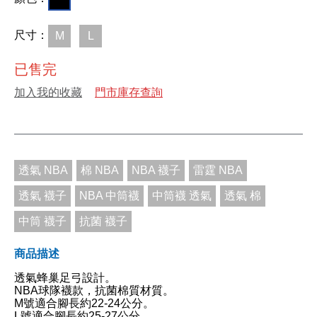
尺寸：
M
L
已售完
加入我的收藏
門市庫存查詢
透氣 NBA
棉 NBA
NBA 襪子
雷霆 NBA
透氣 襪子
NBA 中筒襪
中筒襪 透氣
透氣 棉
中筒 襪子
抗菌 襪子
商品描述
透氣蜂巢足弓設計。
NBA球隊襪款，抗菌棉質材質。
M號適合腳長約22-24公分。
L號適合腳長約25-27公分。