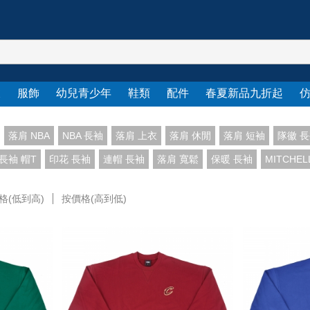
衣
服飾
幼兒青少年
鞋類
配件
春夏新品九折起
落肩 NBA
NBA 長袖
落肩 上衣
落肩 休閒
落肩 短袖
隊徽 
長袖 帽T
印花 長袖
連帽 長袖
落肩 寬鬆
保暖 長袖
MITCHE
格(低到高)
按價格(高到低)