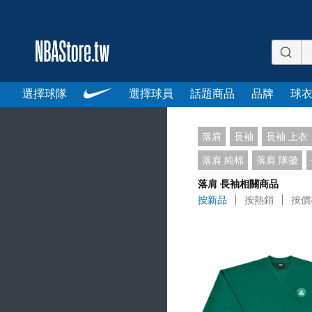
選擇球隊
選擇球員
話題商品
品牌
球
落肩
長袖
長袖 上衣
落肩 純棉
落肩 隊徽
落肩 長袖相關商品
按新品
按熱銷
按價