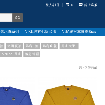
登入/註冊
線上客服
0
仿舊水洗系列
NIKE球衣七折出清
NBA總冠軍推薦商品
長袖
休閒 長袖
落肩 T恤
落肩 印花
長袖 大學T
LL＆NESS 長袖
落肩 連帽
共
40
件商品