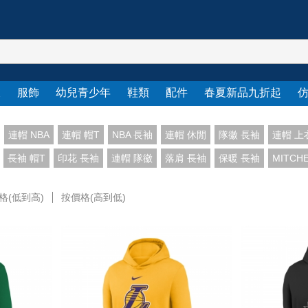
衣
服飾
幼兒青少年
鞋類
配件
春夏新品九折起
連帽 NBA
連帽 帽T
NBA 長袖
連帽 休閒
隊徽 長袖
連帽 上
長袖 帽T
印花 長袖
連帽 隊徽
落肩 長袖
保暖 長袖
MITCH
格(低到高)
按價格(高到低)