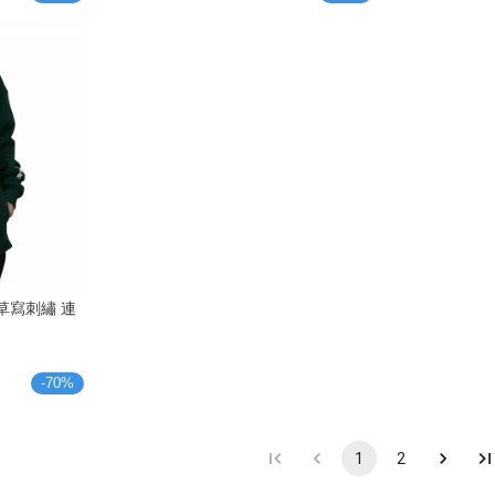
TS 草寫刺繡 連
-
70
%
1
2