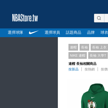
選擇球隊
選擇球員
話題商品
品牌
球
連帽
長袖
長袖 上衣
NIKE 連帽
長袖 大學T
連帽 長袖相關商品
按新品
按熱銷
按價