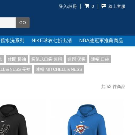
登入/註冊
線上客服
0
仿舊水洗系列
NIKE球衣七折出清
NBA總冠軍推薦商品
衣
休閒 長袖
袋鼠式口袋 連帽
連帽 保暖
連帽 口袋
ELL＆NESS 長袖
連帽 MITCHELL＆NESS
共
53
件商品