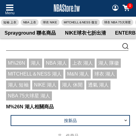
0
Menu
短袖 上衣
NBA 上衣
球衣 NIKE
MITCHELL＆NESS 復古
球衣 NBA 75大球星
Sprayground 聯名商品
NIKE球衣七折出清
ENTER
M%26N
湖人
NBA 湖人
上衣 湖人
湖人 隊徽
MITCHELL＆NESS 湖人
M&N 湖人
球衣 湖人
湖人 短袖
NIKE 湖人
湖人 休閒
透氣 湖人
NBA 75大球星 湖人
M%26N 湖人相關商品
按新品
共
-
件商品