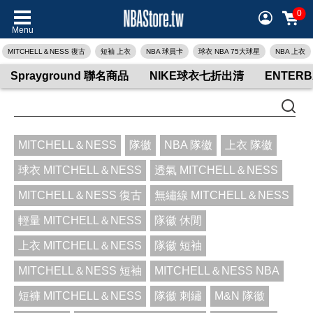
0
Menu
MITCHELL＆NESS 復古
短袖 上衣
NBA 球員卡
球衣 NBA 75大球星
NBA 上衣
Sprayground 聯名商品
NIKE球衣七折出清
ENTER
MITCHELL＆NESS
隊徽
NBA 隊徽
上衣 隊徽
球衣 MITCHELL＆NESS
透氣 MITCHELL＆NESS
MITCHELL＆NESS 復古
無繡線 MITCHELL＆NESS
輕量 MITCHELL＆NESS
隊徽 休閒
上衣 MITCHELL＆NESS
隊徽 短袖
MITCHELL＆NESS 短袖
MITCHELL＆NESS NBA
短褲 MITCHELL＆NESS
隊徽 刺繡
M&N 隊徽