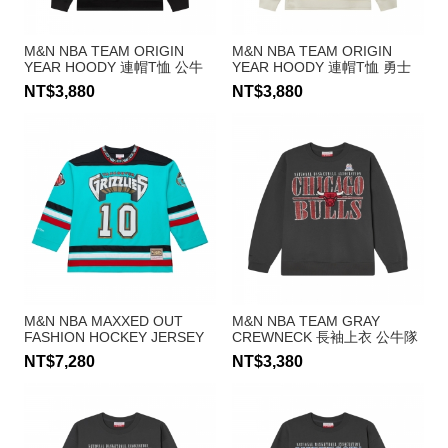
M&N NBA TEAM ORIGIN
M&N NBA TEAM ORIGIN
YEAR HOODY 連帽T恤 公牛
YEAR HOODY 連帽T恤 勇士
隊
隊
NT$3,880
NT$3,880
M&N NBA MAXXED OUT
M&N NBA TEAM GRAY
FASHION HOCKEY JERSEY
CREWNECK 長袖上衣 公牛隊
冰球衣 長袖上衣 灰熊隊 #10
NT$7,280
NT$3,380
Mike Bibby